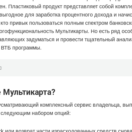
ен. Пластиковый продукт представляет собой компл
выгодное для заработка процентного дохода и начи
, кто привык пользоваться полным спектром банковски
огофункциональность Мультикарты. Но есть ряд осо
тавляющих задуматься и провести тщательный анали
 ВТБ программы.
е Мультикарта?
усматривающий комплексный сервис владельца, вып
 следующим набором опций:
ck
или возврат части израсходованных средств снова