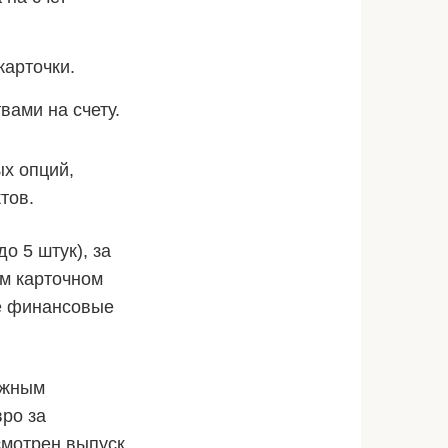
карточки.
ами на счету.
х опций,
тов.
о 5 штук), за
ом карточном
се финансовые
ежным
вро за
смотрен выпуск