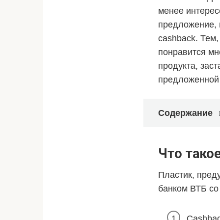
менее интерес
предложение, 
cashback
. Тем
понравится мн
продукта, зас
предложенной
Содержание
Что тако
Пластик, пред
банком ВТБ со
Cashba