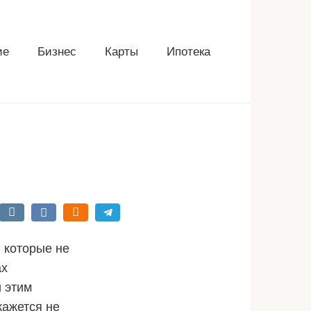
ие
Бизнес
Карты
Ипотека
 которые не
ах
 этим
кажется не