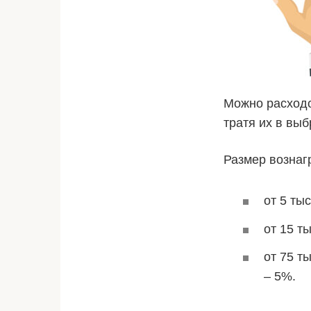
Можно расходо
тратя их в вы
Размер вознаг
от 5 ты
от 15 т
от 75 т
– 5%.