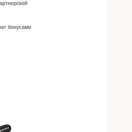
артнерской
рат бонусами