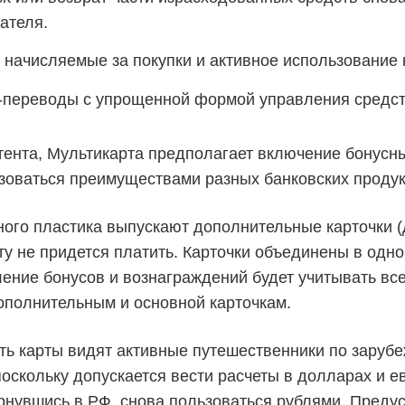
ателя.
 начисляемые за покупки и активное использование 
переводы с упрощенной формой управления средств
тента, Мультикарта предполагает включение бонусны
зоваться преимуществами разных банковских продук
ого пластика выпускают дополнительные карточки (д
ту не придется платить. Карточки объединены в одн
сление бонусов и вознаграждений будет учитывать в
ополнительным и основной карточкам.
ть карты видят активные путешественники по заруб
оскольку допускается вести расчеты в долларах и е
ернувшись в РФ, снова пользоваться рублями. Преду