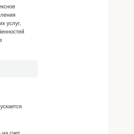
ексное
сления
х услуг,
бенностей
з
ускается
 на счет