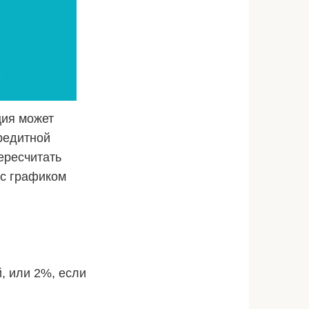
ция может
редитной
ересчитать
 с графиком
й, или 2%, если