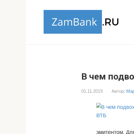
Перейти
к
контенту
В чем подв
01.11.2019
Автор:
Мар
эмитентом. Дл