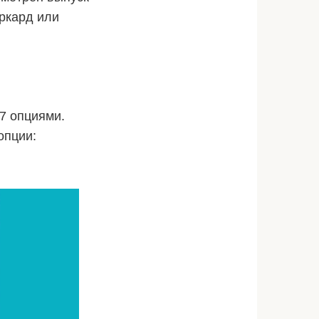
ркард или
7 опциями.
опции: