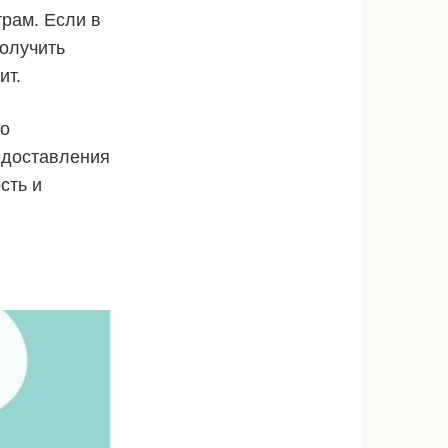
рам. Если в
олучить
ит.
го
едоставления
сть и
.