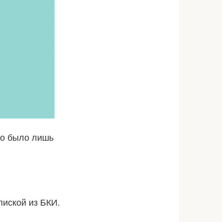
но было лишь
иской из БКИ.