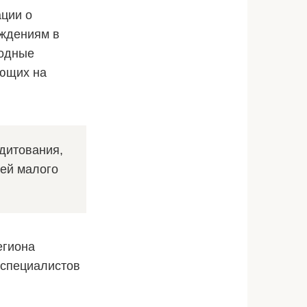
ации о
еждениям в
годные
ающих на
едитования,
ей малого
егиона
 специалистов