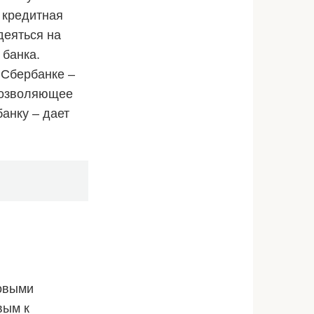
 кредитная
деяться на
 банка.
 Сбербанке –
позволяющее
анку – дает
овыми
вым к