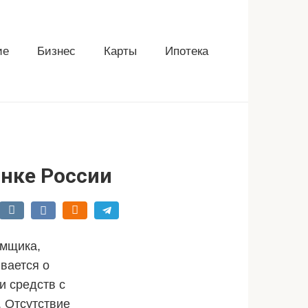
ие
Бизнес
Карты
Ипотека
анке России
емщика,
вается о
и средств с
. Отсутствие