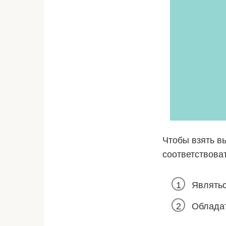
Чтобы взять в
соответствова
Являтьс
Обладат