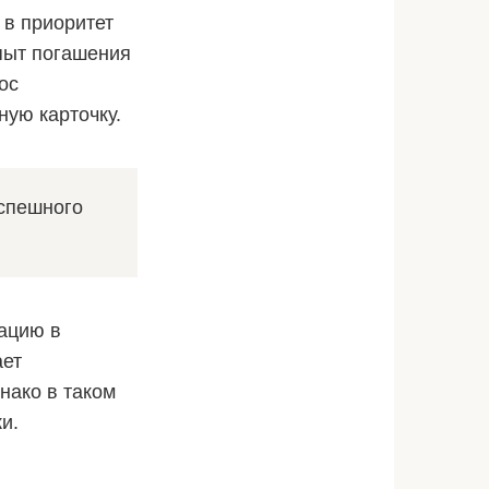
 в приоритет
пыт погашения
ос
ую карточку.
успешного
ацию в
ает
нако в таком
и.